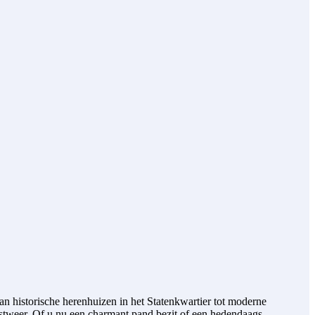
historische herenhuizen in het Statenkwartier tot moderne
ustweer. Of u nu een charmant pand bezit of een hedendaags