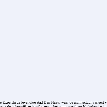
rtIn de levendige stad Den Haag, waar de architectuur varieert van 
vormt de belangrijkste barrière tegen het onvoorspelbare Nederlandse k