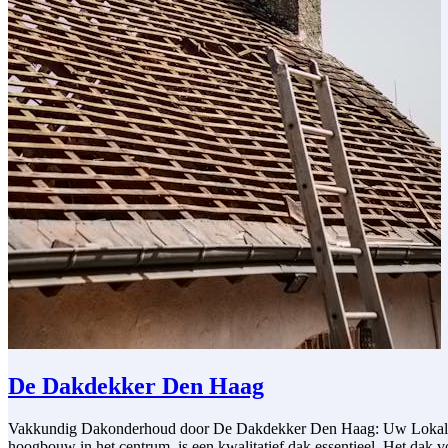
De Dakdekker Den Haag
Vakkundig Dakonderhoud door De Dakdekker Den Haag: Uw Lokale Expe
hoogbouw in het centrum, is een kwalitatief dak essentieel. Het dak 